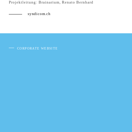
Projektleitung: Brainarium, Renato Bernhard
syndicom.ch
CORPORATE WEBSITE