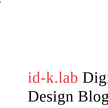
id-k.lab
Digi
Design Blo